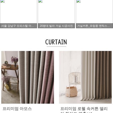
서울 강남구 오피스텔 아파트 타워팰리스 시공사진
20평대 빌라 거실 시공사진
거실커튼_유럽풍 엔틱스타일
프리미엄 아모스
프리미엄 로웰 속커튼 델리