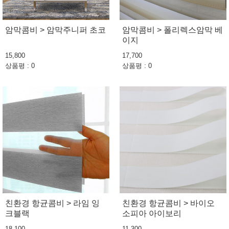
암막콤비 > 암막주니퍼 초코
암막콤비 > 폴리렉스암막 베
이지
15,800
17,700
상품평 : 0
상품평 : 0
친환경 항균콤비 > 라임 잉
친환경 항균콤비 > 바이오
크블랙
소피아 아이보리
18,100
11,300