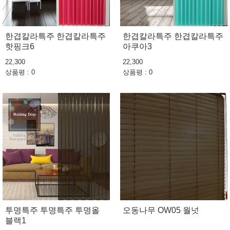
한겹칼라특주 한겹칼라특주
한겹칼라특주 한겹칼라특주
핫핑크6
아쿠아3
22,300
22,300
상품평 : 0
상품평 : 0
투명특주 투명특주 투명올
오동나무 OW05 월넛
블랙1