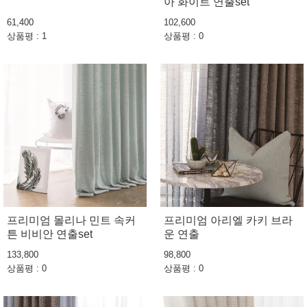
아 화이트 연출set
61,400
102,600
상품평 : 1
상품평 : 0
프리미엄 몰리나 민트 속커
프리미엄 아리엘 카키 브라
튼 비비안 연출set
운 연출
133,800
98,800
상품평 : 0
상품평 : 0