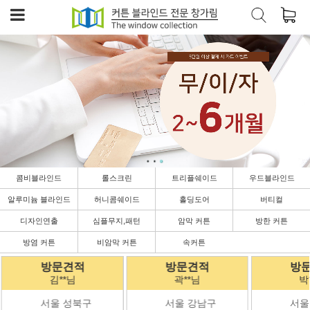
콤비블라인드
롤스크린
트리플쉐이드
우드블라인드
알루미늄 블라인드
허니콤쉐이드
홀딩도어
버티컬
디자인연출
심플무지,패턴
암막 커튼
방한 커튼
방염 커튼
비암막 커튼
속커튼
방문견적
방문견적
방
곽**님
박**님
김
서울 강남구
서울 강남구
경기