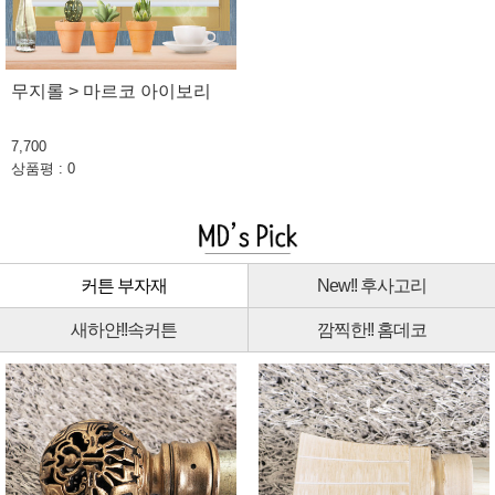
무지롤 > 마르코 아이보리
7,700
상품평 : 0
커튼 부자재
New!! 후사고리
새하얀!!속커튼
깜찍한!! 홈데코