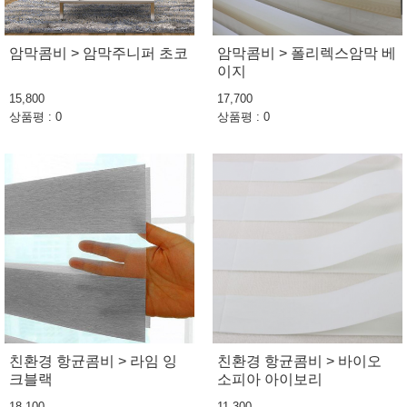
암막콤비 > 암막주니퍼 초코
암막콤비 > 폴리렉스암막 베
이지
15,800
17,700
상품평 : 0
상품평 : 0
친환경 항균콤비 > 라임 잉
친환경 항균콤비 > 바이오
크블랙
소피아 아이보리
18,100
11,300