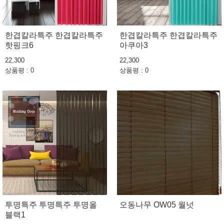
한겹칼라특주 한겹칼라특주
한겹칼라특주 한겹칼라특주
핫핑크6
아쿠아3
22,300
22,300
상품평 : 0
상품평 : 0
투명특주 투명특주 투명올
오동나무 OW05 월넛
블랙1