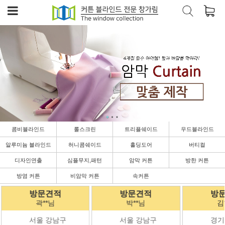
콤비블라인드
롤스크린
트리플쉐이드
우드블라인드
알루미늄 블라인드
허니콤쉐이드
홀딩도어
버티컬
디자인연출
심플무지,패턴
암막 커튼
방한 커튼
방염 커튼
비암막 커튼
속커튼
방문견적
방문견적
방
박**님
김**님
송
서울 강남구
경기 김포시
서울