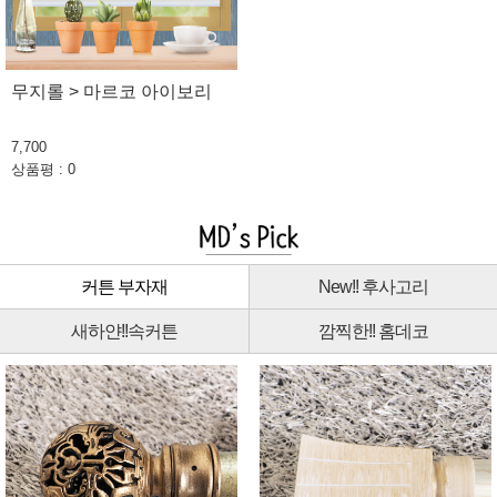
무지롤 > 마르코 아이보리
7,700
상품평 : 0
커튼 부자재
New!! 후사고리
새하얀!!속커튼
깜찍한!! 홈데코