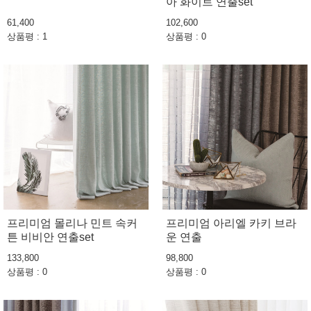
아 화이트 연출set
61,400
102,600
상품평 : 1
상품평 : 0
프리미엄 몰리나 민트 속커
프리미엄 아리엘 카키 브라
튼 비비안 연출set
운 연출
133,800
98,800
상품평 : 0
상품평 : 0