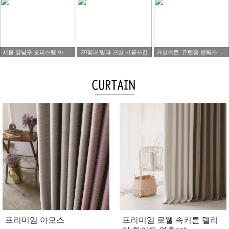
서울 강남구 오피스텔 아파트 타워팰리스 시공사진
20평대 빌라 거실 시공사진
거실커튼_유럽풍 엔틱스타일
프리미엄 아모스
프리미엄 로웰 속커튼 델리