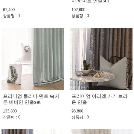
아 화이트 연출set
61,400
102,600
상품평 : 1
상품평 : 0
프리미엄 몰리나 민트 속커
프리미엄 아리엘 카키 브라
튼 비비안 연출set
운 연출
133,800
98,800
상품평 : 0
상품평 : 0