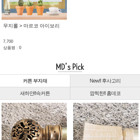
무지롤 > 마르코 아이보리
7,700
상품평 : 0
커튼 부자재
New!! 후사고리
새하얀!!속커튼
깜찍한!! 홈데코