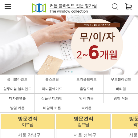
콤비블라인드
롤스크린
트리플쉐이드
우드블라인드
알루미늄 블라인드
허니콤쉐이드
홀딩도어
버티컬
디자인연출
심플무지,패턴
암막 커튼
방한 커튼
방염 커튼
비암막 커튼
속커튼
방문견적
방문견적
방
김**님
곽**님
박
서울 성북구
서울 강남구
서울