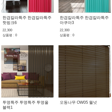
한겹칼라특주 한겹칼라특주
한겹칼라특주 한겹칼라특주
핫핑크6
아쿠아3
22,300
22,300
상품평 : 0
상품평 : 0
투명특주 투명특주 투명올
오동나무 OW05 월넛
블랙1