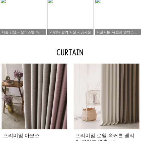
서울 강남구 오피스텔 아파트 타워팰리스 시공사진
20평대 빌라 거실 시공사진
거실커튼_유럽풍 엔틱스타일
프리미엄 아모스
프리미엄 로웰 속커튼 델리