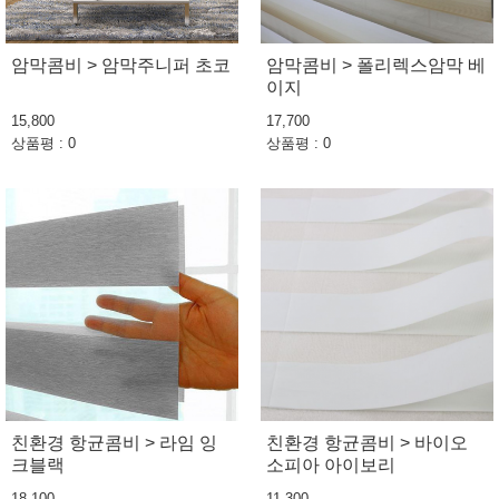
암막콤비 > 암막주니퍼 초코
암막콤비 > 폴리렉스암막 베
이지
15,800
17,700
상품평 : 0
상품평 : 0
친환경 항균콤비 > 라임 잉
친환경 항균콤비 > 바이오
크블랙
소피아 아이보리
18,100
11,300